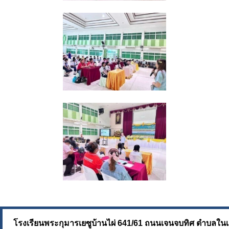
โรงเรียนพระกุมารเยซูบ้านไผ่ 641/61 ถนนเจนจบทิศ ต