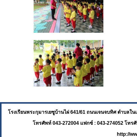
โรงเรียนพระกุมารเยซูบ้านไผ่ 641/61 ถนนเจนจบทิศ ต
โทรศัพท์ 043-272004 แฟกซ์ : 043-274052 โทรศัพท
http://w