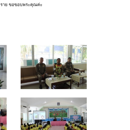
ันตราย ขอขอบพระคุณค่ะ