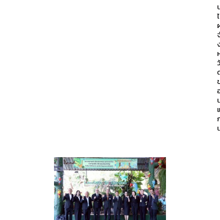
ไ
ผ
จ
ว
ก