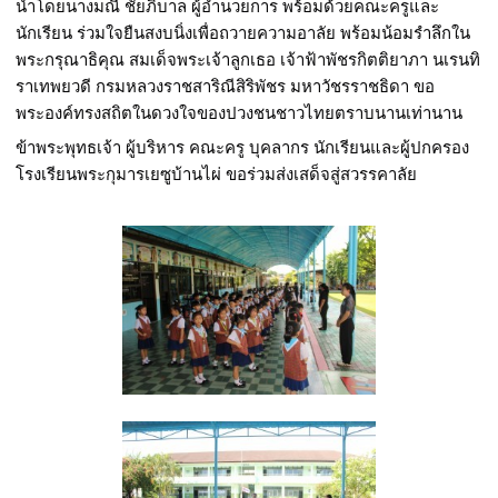
นำโดยนางมณี ชัยภิบาล ผู้อำนวยการ พร้อมด้วยคณะครูและ
นักเรียน ร่วมใจยืนสงบนิ่งเพื่อถวายความอาลัย พร้อมน้อมรำลึกใน
พระกรุณาธิคุณ สมเด็จพระเจ้าลูกเธอ เจ้าฟ้าพัชรกิตติยาภา นเรนทิ
ราเทพยวดี กรมหลวงราชสาริณีสิริพัชร มหาวัชรราชธิดา ขอ
พระองค์ทรงสถิตในดวงใจของปวงชนชาวไทยตราบนานเท่านาน
ข้าพระพุทธเจ้า ผู้บริหาร คณะครู บุคลากร นักเรียนและผู้ปกครอง
โรงเรียนพระกุมารเยซูบ้านไผ่ ขอร่วมส่งเสด็จสู่สวรรคาลัย