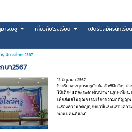
มารเยซู
เกี่ยวกับโรงเรียน
เปิดรับสมัครนักเรีย
ว้ครู ปีการศึกษา2567
รศึกษา2567
13 มิถุุนายน 2567
โรงเรียนพระกุมารเยซูบ้านไผ่ จัดพิธีไหว้ครู 
ให้เด็กๆแต่ละระดับชั้นนำพานธูป-เทียน
เพื่อส่งเสริมคุณธรรมเรื่องความกตัญญู
แสดงความกตัญญูกตเวทีและแสดงความเคา
พ่อแม่คนที่สอง"