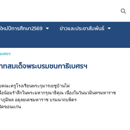
นใหม่ปีการศึกษา2569
ข่าวและประชาสัมพันธ์
ิเบศรฯ
บาทสมเด็จพระบรมชนกาธิเบศรฯ
วยคณะครูโรงเรียนพระกุมารเยซูบ้านไผ่
พื่อน้อมรำลึกในพระมหากรุณาธิคุณ เนื่องในวันนวมินทรมหาราช
าภูมิพล อดุลยเดชมหาราช บรมนาถบพิตร
หวัดขอนแก่น