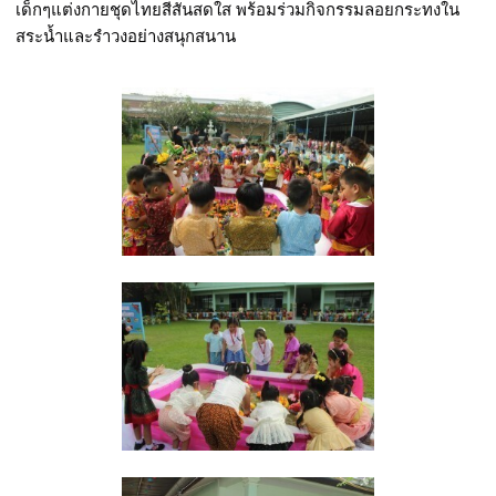
เด็กๆแต่งกายชุดไทยสีสันสดใส พร้อมร่วมกิจกรรมลอยกระทงใน
สระน้ำและรำวงอย่างสนุกสนาน