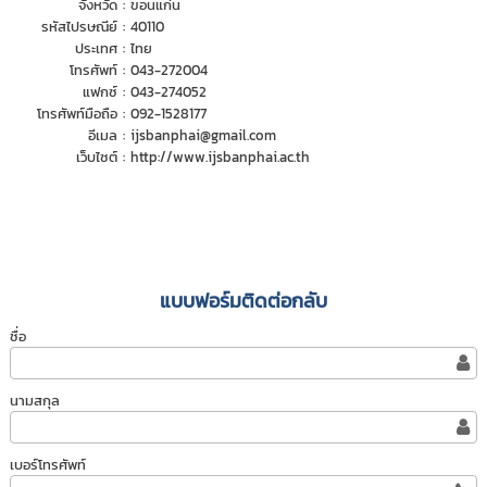
จังหวัด :
ขอนแก่น
รหัสไปรษณีย์ :
40110
ประเทศ :
ไทย
โทรศัพท์ :
043-272004
แฟกซ์ :
043-274052
โทรศัพท์มือถือ :
092-1528177
อีเมล :
ijsbanphai@gmail.com
เว็บไซต์ :
http://www.ijsbanphai.ac.th
แบบฟอร์มติดต่อกลับ
ชื่อ
นามสกุล
เบอร์โทรศัพท์